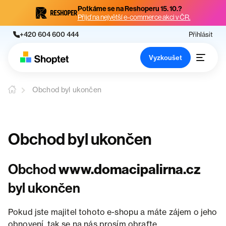
Potkáme se na Reshoperu 15. 10.?
Přijď na největší e-commerce akci v ČR.
+420 604 600 444
Přihlásit
Vyzkoušet
Obchod byl ukončen
Obchod byl ukončen
Obchod
www.domacipalirna.cz
byl ukončen
Pokud jste majitel tohoto e-shopu a máte zájem o jeho
obnovení, tak se na nás prosím obraťte.