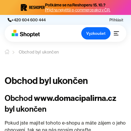
Potkáme se na Reshoperu 15. 10.?
Přijď na největší e-commerce akci v ČR.
+420 604 600 444
Přihlásit
Vyzkoušet
Obchod byl ukončen
Obchod byl ukončen
Obchod
www.domacipalirna.cz
byl ukončen
Pokud jste majitel tohoto e-shopu a máte zájem o jeho
obnovení, tak se na nás prosím obraťte.