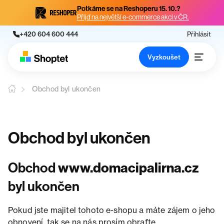
Potkáme se na Reshoperu 15. 10.?
Přijď na největší e-commerce akci v ČR.
+420 604 600 444
Přihlásit
Vyzkoušet
Obchod byl ukončen
Obchod byl ukončen
Obchod
www.domacipalirna.cz
byl ukončen
Pokud jste majitel tohoto e-shopu a máte zájem o jeho
obnovení, tak se na nás prosím obraťte.